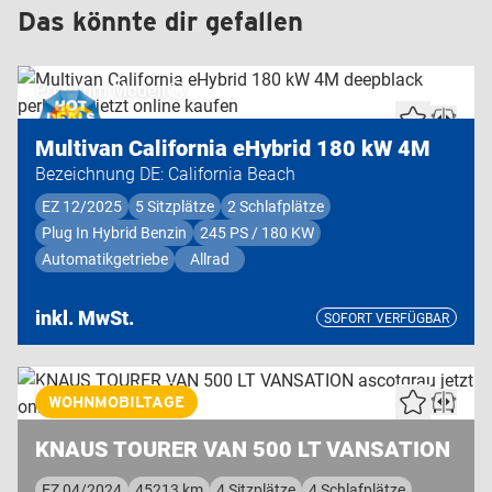
Das könnte dir gefallen
Premium Modell
Multivan California eHybrid 180 kW 4M
Bezeichnung DE: California Beach
EZ 12/2025
5 Sitzplätze
2 Schlafplätze
Plug In Hybrid Benzin
245 PS / 180 KW
Automatikgetriebe
Allrad
inkl. MwSt.
SOFORT VERFÜGBAR
Highend Modell
WOHNMOBILTAGE
KNAUS TOURER VAN 500 LT VANSATION
EZ 04/2024
45213 km
4 Sitzplätze
4 Schlafplätze