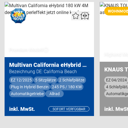
WOHNMOB
Premium Modell
Highend Mo
Multivan California eHybrid 180 kW 4M
Bezeichnung DE: California Beach
EZ 12/2025
5 Sitzplätze
2 Schlafplätze
EZ 04/2024
Plug In Hybrid Benzin
245 PS / 180 KW
4 Schlafplät
Automatikgetriebe
Allrad
Automatikge
inkl. MwSt.
inkl. MwSt
SOFORT VERFÜGBAR