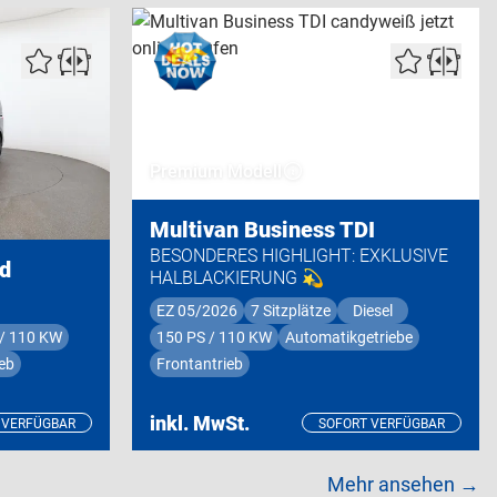
Premium Modell
Multivan Business TDI
BESONDERES HIGHLIGHT: EXKLUSIVE
id
HALBLACKIERUNG 💫
EZ 05/2026
7 Sitzplätze
Diesel
 / 110 KW
150 PS / 110 KW
Automatikgetriebe
eb
Frontantrieb
inkl. MwSt.
 VERFÜGBAR
SOFORT VERFÜGBAR
Mehr ansehen →