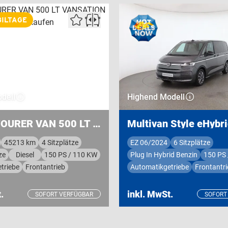
ILTAGE
dell
Highend Modell
KNAUS TOURER VAN 500 LT VANSATION
Multivan Style eHybr
45213 km
4 Sitzplätze
EZ 06/2024
6 Sitzplätze
ze
Diesel
150 PS / 110 KW
Plug In Hybrid Benzin
150 PS
triebe
Frontantrieb
Automatikgetriebe
Frontantri
.
inkl. MwSt.
SOFORT VERFÜGBAR
SOFORT