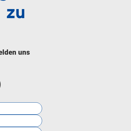
 zu
elden uns
0