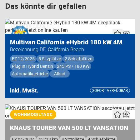
Das könnte dir gefallen
Premium Modell
Multivan California eHybrid 180 kW 4M
Bezeichnung DE: California Beach
EZ 12/2025
5 Sitzplätze
2 Schlafplätze
Plug In Hybrid Benzin
245 PS / 180 KW
Automatikgetriebe
Allrad
inkl. MwSt.
SOFORT VERFÜGBAR
Highend Modell
WOHNMOBILTAGE
KNAUS TOURER VAN 500 LT VANSATION
EZ 04/2024
45213 km
4 Sitzplätze
4 Schlafplätze