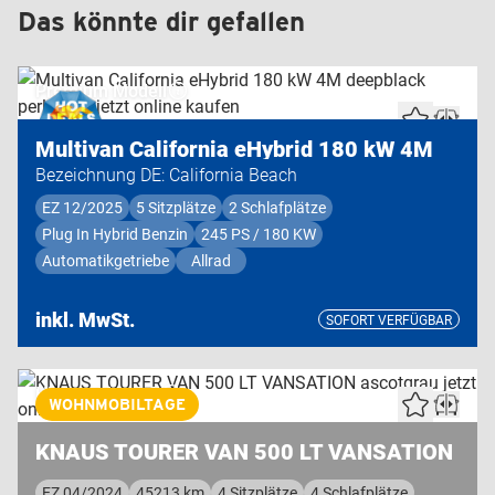
Das könnte dir gefallen
Premium Modell
Multivan California eHybrid 180 kW 4M
Bezeichnung DE: California Beach
EZ 12/2025
5 Sitzplätze
2 Schlafplätze
Plug In Hybrid Benzin
245 PS / 180 KW
Automatikgetriebe
Allrad
inkl. MwSt.
SOFORT VERFÜGBAR
Highend Modell
WOHNMOBILTAGE
KNAUS TOURER VAN 500 LT VANSATION
EZ 04/2024
45213 km
4 Sitzplätze
4 Schlafplätze