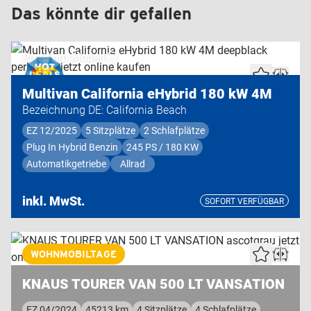
Das könnte dir gefallen
Premium Modell
Multivan California eHybrid 180 kW 4M
Bezeichnung DE: California Beach
EZ 12/2025
5 Sitzplätze
2 Schlafplätze
Plug In Hybrid Benzin
245 PS / 180 KW
Automatikgetriebe
Allrad
inkl. MwSt.
SOFORT VERFÜGBAR
Highend Modell
WOHNMOBILTAGE
KNAUS TOURER VAN 500 LT VANSATION
EZ 04/2024
45213 km
4 Sitzplätze
4 Schlafplätze