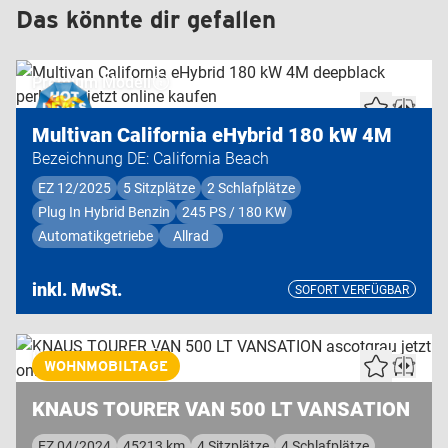
Das könnte dir gefallen
Premium Modell
Multivan California eHybrid 180 kW 4M
Bezeichnung DE: California Beach
EZ 12/2025
5 Sitzplätze
2 Schlafplätze
Plug In Hybrid Benzin
245 PS / 180 KW
Automatikgetriebe
Allrad
inkl. MwSt.
SOFORT VERFÜGBAR
Highend Modell
WOHNMOBILTAGE
KNAUS TOURER VAN 500 LT VANSATION
EZ 04/2024
45213 km
4 Sitzplätze
4 Schlafplätze