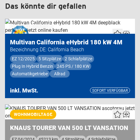
Das könnte dir gefallen
Premium Modell
Multivan California eHybrid 180 kW 4M
Bezeichnung DE: California Beach
EZ 12/2025
5 Sitzplätze
2 Schlafplätze
Plug In Hybrid Benzin
245 PS / 180 KW
Automatikgetriebe
Allrad
inkl. MwSt.
SOFORT VERFÜGBAR
Highend Modell
WOHNMOBILTAGE
KNAUS TOURER VAN 500 LT VANSATION
EZ 04/2024
45213 km
4 Sitzplätze
4 Schlafplätze