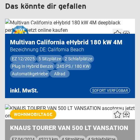
Das könnte dir gefallen
Premium Modell
Multivan California eHybrid 180 kW 4M
Bezeichnung DE: California Beach
EZ 12/2025
5 Sitzplätze
2 Schlafplätze
Plug In Hybrid Benzin
245 PS / 180 KW
Automatikgetriebe
Allrad
inkl. MwSt.
SOFORT VERFÜGBAR
Highend Modell
WOHNMOBILTAGE
KNAUS TOURER VAN 500 LT VANSATION
EZ 04/2024
45213 km
4 Sitzplätze
4 Schlafplätze