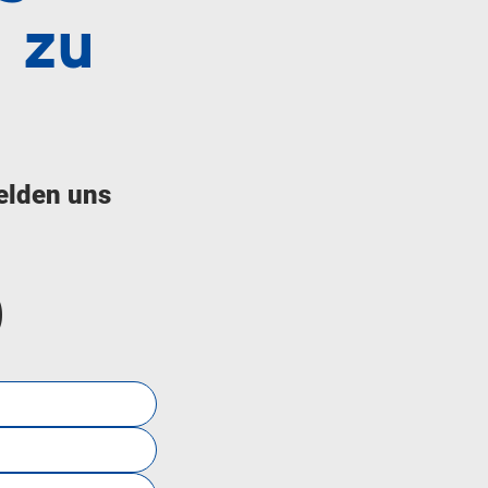
 zu
elden uns
0