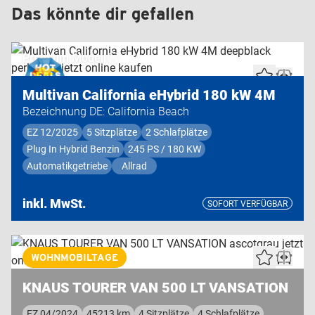
Das könnte dir gefallen
Premium Modell
Multivan California eHybrid 180 kW 4M
Bezeichnung DE: California Beach
EZ 12/2025
5 Sitzplätze
2 Schlafplätze
Plug In Hybrid Benzin
245 PS / 180 KW
Automatikgetriebe
Allrad
inkl. MwSt.
SOFORT VERFÜGBAR
Highend Modell
WOHNMOBILTAGE
KNAUS TOURER VAN 500 LT VANSATION
EZ 04/2024
45213 km
4 Sitzplätze
4 Schlafplätze