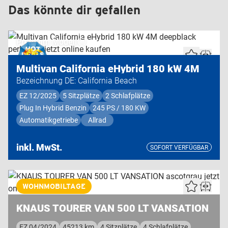
Das könnte dir gefallen
Premium Modell
Multivan California eHybrid 180 kW 4M
Bezeichnung DE: California Beach
EZ 12/2025
5 Sitzplätze
2 Schlafplätze
Plug In Hybrid Benzin
245 PS / 180 KW
Automatikgetriebe
Allrad
inkl. MwSt.
SOFORT VERFÜGBAR
Highend Modell
WOHNMOBILTAGE
KNAUS TOURER VAN 500 LT VANSATION
EZ 04/2024
45213 km
4 Sitzplätze
4 Schlafplätze