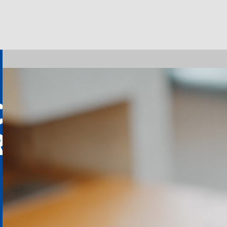
CHE
R