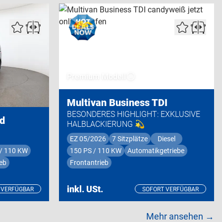
Premium Modell
Multivan Business TDI
BESONDERES HIGHLIGHT: EXKLUSIVE
id
HALBLACKIERUNG 💫
EZ 05/2026
7 Sitzplätze
Diesel
 / 110 KW
150 PS / 110 KW
Automatikgetriebe
eb
Frontantrieb
inkl. USt.
 VERFÜGBAR
SOFORT VERFÜGBAR
Mehr ansehen →