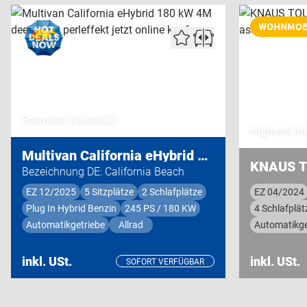
WOHNMOB
Premium Modell
Highend Mo
Multivan California eHybrid 180 kW 4M
Bezeichnung DE: California Beach
EZ 12/2025
5 Sitzplätze
2 Schlafplätze
EZ 04/2024
Plug In Hybrid Benzin
245 PS / 180 KW
4 Schlafplät
Automatikgetriebe
Allrad
Automatikge
inkl. USt.
inkl. USt.
SOFORT VERFÜGBAR