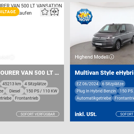
ILTAGE
dell
Highend Modell
KNAUS TOURER VAN 500 LT VANSATION
Multivan Style eHybr
45213 km
4 Sitzplätze
EZ 06/2024
6 Sitzplätze
ze
Diesel
150 PS / 110 KW
Plug In Hybrid Benzin
150 PS
triebe
Frontantrieb
Automatikgetriebe
Frontantri
inkl. USt.
SOFORT VERFÜGBAR
SOFORT