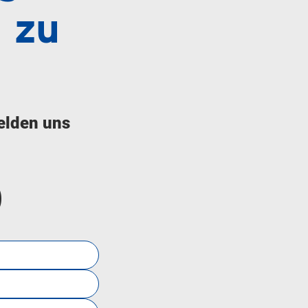
 zu
elden uns
0