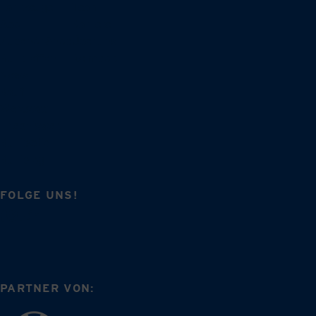
Fahrzeuge
Team
Abo
Karriere
Zubehör-Shop
Über uns
Bullitreffen
Reimport
News
Kauf
Werkstatt
Erlebniswelt
Bullipedia
Bulliblog
FOLGE UNS!
PARTNER VON: