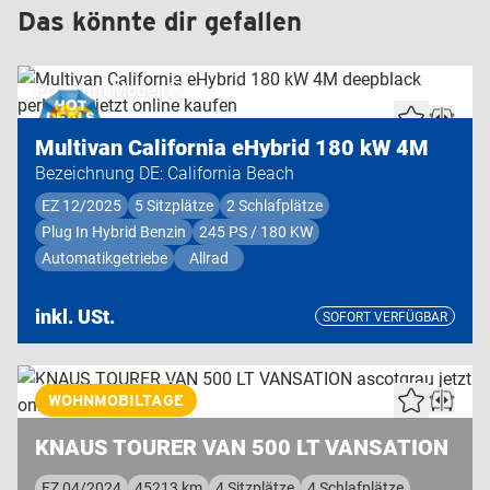
Das könnte dir gefallen
Premium Modell
Multivan California eHybrid 180 kW 4M
Bezeichnung DE: California Beach
EZ 12/2025
5 Sitzplätze
2 Schlafplätze
Plug In Hybrid Benzin
245 PS / 180 KW
Automatikgetriebe
Allrad
inkl. USt.
SOFORT VERFÜGBAR
Highend Modell
WOHNMOBILTAGE
KNAUS TOURER VAN 500 LT VANSATION
EZ 04/2024
45213 km
4 Sitzplätze
4 Schlafplätze