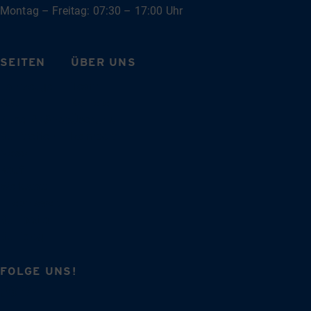
Montag – Freitag: 07:30 – 17:00 Uhr
SEITEN
ÜBER UNS
Fahrzeuge
Team
Abo
Karriere
Zubehör-Shop
Über uns
Bullitreffen
Reimport
News
Kauf
Werkstatt
Erlebniswelt
Bullipedia
Bulliblog
FOLGE UNS!