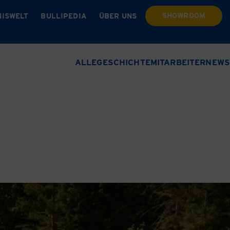
SHOWROOM
NISWELT
BULLIPEDIA
ÜBER UNS
ALLE
GESCHICHTE
MITARBEITER
NEWS