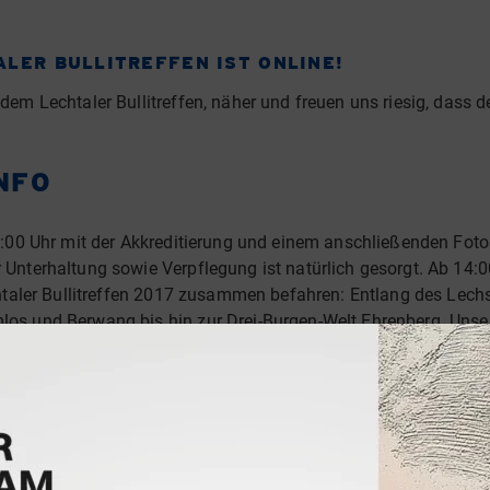
ALER BULLITREFFEN IST ONLINE!
em Lechtaler Bullitreffen, näher und freuen uns riesig, dass 
NFO
:00 Uhr mit der Akkreditierung und einem anschließenden Foto
nterhaltung sowie Verpflegung ist natürlich gesorgt. Ab 14:00
taler Bullitreffen 2017 zusammen befahren: Entlang des Lechs 
 und Berwang bis hin zur Drei-Burgen-Welt Ehrenberg. Unsere 
überqueren. Das Rundfahrt-Ziel befindet sich ab 18:00 Uhr am
ng mit Lagerfeueratmosphäre samt kulinarischen Highlights un