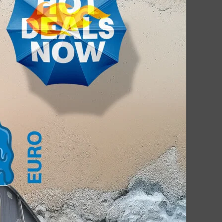
der Bullishow sind den ganzen Tag für unsere
sstellung.[/bulliparagraph]