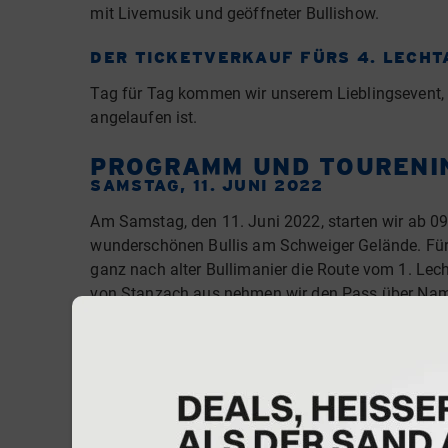
mit Livemusik und geöffneter Bullishow.
DER TICKETVERKAUF FÜRS 4. LECHT
Tag für Tag kommen wir unserem Lieblingsevent, d
angelaufen ist.
PROGRAMM UND TOURENI
SAMSTAG, 11. JUNI 2022
Am Samstag, den 11. Juni 2022, starten wir ab 09
wunderschönen Bullis am Schweiger Gelände. Für U
ganz nach alter Bullimanier die Route vom 1. Lech
von Stanzach aus nehmen wir den Pass über Namlos
herzlich eingeladen die Highline 179 zu Fuß zu 
den Plansee. Hier findet unsere Abendveranstaltu
statt.
Sonntag, 12. Juni 2022