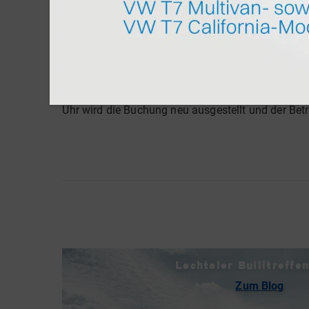
Der gebuchte Campingstellplatz gilt nur für das 
frühzeitig beim
Camping Seespitz
angefragt und 
erwünscht ist. Dafür bitte die Buchungsnummer de
Veranstaltung. Achtung: Auch die Namen der Teil
12:00 Uhr möglich. Nach der Stornierung werden di
Du erhältst daraufhin deinen gesamten Ticketprei
Uhr wird die Buchung neu ausgestellt und der Be
Lechtaler Bullitreffen
Zum Blog