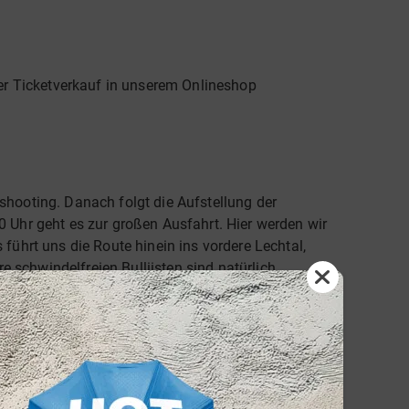
der Ticketverkauf in unserem Onlineshop
shooting. Danach folgt die Aufstellung der
 Uhr geht es zur großen Ausfahrt. Hier werden wir
führt uns die Route hinein ins vordere Lechtal,
schwindelfreien Bulliisten sind natürlich
 Camping Seespitz mit atemberaubendem Blick auf
d musikalischer Feierlaune der Band VeitClub