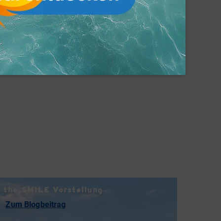
ingplatz benötigt werden, so müssen diese
t über den Campingplatz
gebucht werden, falls dies
tizfeld angeben. Stornofrist: 14 Tage vor der
 Stornierungen sind somit bis zum 27.05.2022 um
 versendeten Tickets verlieren ihre Gültigkeit.
eistungen des Tickets vor 27.05.2022 um 12:00
the SMILE Vorstellung
Zum Blogbeitrag