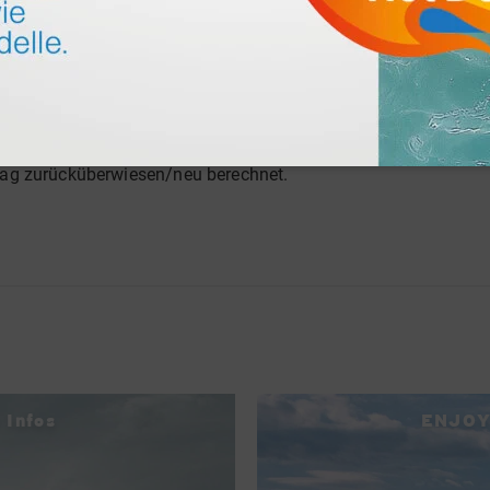
angegebene Fahrzeug. Sollten Vorzelte, Anhänger etc. am Camp
von diesem genehmigt werden. Jede weitere Nacht kann
direk
s Tickets und das Codewort „Lechtaler Bullitreffen 2022“ im No
nehmer können nach dieser Frist nicht mehr geändert werden.
e oben genannten Positionen wieder freigegeben und die bereits
s zurückerstattet. Bei Änderung der Teilnehmeranzahl/Zusatzl
trag zurücküberwiesen/neu berechnet.
 Infos
ENJOY 