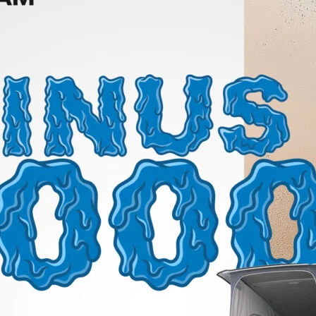
 Uhr einen Frühschoppen mit Livemusik. Unsere Verkaufsräume 
n und wirf einen Blick auf unsere vielfältige VW-Bus-Modellau