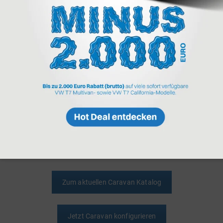
Die Zusammenarbeit mit dem Topunternehmen ist
angelaufen. Nachdem KNAUS die Partnerschaft schon 2020
beschlossen hat, konnten wir in der Zwischenzeit vier Modelle
im Schauraum platzieren: Der KNAUS DESEO, der KNAUS
SPORT Silver Selection, der KNAUS SPORT&FUN Black Edition
und der KNAUS SÜDWIND. Falls auch du Interesse an unserem
neuen Angebot haben solltest,
schau doch einfach auf unsere
Themenseite
CARAVANS
vorbei
. Selbstverständlich kannst du
auch deinen Knaus Wohnwagen nach Wunsch bei uns
bestellen.
Zum aktuellen Caravan Katalog
Jetzt Caravan konfigurieren