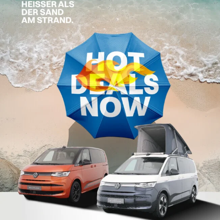
vergleichbar mit einem California Coast oder California
Ocean.
WIESO WURDEN DIE KNAUS CARAVANS FÜR
EINE ZUSAMMENARBEIT AUSGEWÄHLT?
Neben dem schönen Design spielt vor allem Qualität eine sehr
große Rolle für uns. KNAUS überzeugt hier mit seiner
Kompetenz und langjährigen Erfahrung
. Schon vor über 60
Jahren stand die Marke KNAUS für Freiheit, moderne
Produktion, Leidenschaft und einen enormen
Erfahrungsschatz. Durch seine Vorreiterrolle und die
hochwertigen Modelle, die sich an der Spitze der
Wohnwagenindustrie befinden, ist die Entscheidung ganz klar
auf KNAUS gefallen – eine Fügung mit der wir uns sehr
wohlfühlen.