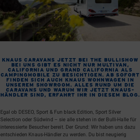
KNAUS CARAVANS JETZT BEI THE BULLISHOW
BEI UNS GIBT ES NICHT NUR MULTIVAN,
CALIFORNIA UND GRAND CALIFORNIA ALS
CAMPINGMOBILE ZU BESICHTIGEN. AB SOFORT
FINDEN SICH AUCH KNAUS WOHNWAGEN IN
UNSEREM SHOWROOM. ALLES RUND UM DIE
CARAVANS UND WARUM WIR JETZT KNAUS-
HÄNDLER SIND, ERFAHRT IHR IN DIESEM BLOG
Egal ob DESEO, Sport & Fun black Edition, Sport Silver
Selection oder Südwind – sie alle stehen in der Bulli-Halle für
interessierte Besucher bereit. Der Grund: Wir haben uns dazu
entschieden Knaus-Händler zu werden. Du bist neugierig