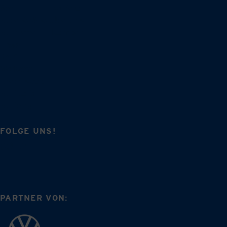
Abo
Karriere
Zubehör-Shop
Über uns
Bullitreffen
Reimport
News
Kauf
Werkstatt
Erlebniswelt
Bullipedia
Bulliblog
FOLGE UNS!
PARTNER VON: