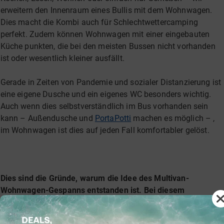
erweitern den Innenraum eines Bullis mit dem Wohnwagen.
Dies macht die Kombi auch für Schlechtwettercamping
perfekt. Zudem können Wohnwagen mit einer eingebauten
Küche punkten, die bei den meisten Bussen nicht vorhanden
ist oder wesentlich kleiner ausfällt.
Gerade in Zeiten von Pandemie und sozialer Distanzierung ist
eine eigene Dusche und ein eigenes WC besonders wichtig.
Auch wenn dies selbstverständlich im Bus vorhanden sein
kann – Außendusche und
PortaPotti
machen es möglich – ,
im Wohnwagen ist dies auf jeden Fall komfortabler gelöst.
Dies sind die Gründe, warum die Idee des Multivan-
Wohnwagen-Gespanns entstanden ist. Bei diesem
Sonderangebot bieten wir einen Multivan in Kombination mit
einem KNAUS Wohnwagen an. Der Preis ist dabei